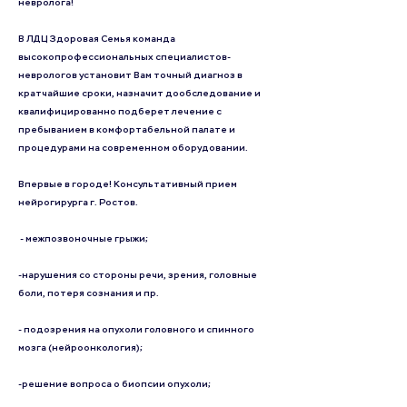
невролога!
В ЛДЦ Здоровая Семья команда
высокопрофессиональных специалистов-
неврологов установит Вам точный диагноз в
кратчайшие сроки, назначит дообследование и
квалифицированно подберет лечение с
пребыванием в комфортабельной палате и
процедурами на современном оборудовании.
Впервые в городе! Консультативный прием
нейрогирурга г. Ростов.
- межпозвоночные грыжи;
-нарушения со стороны речи, зрения, головные
боли, потеря сознания и пр.
- подозрения на опухоли головного и спинного
мозга (нейроонкология);
-решение вопроса о биопсии опухоли;